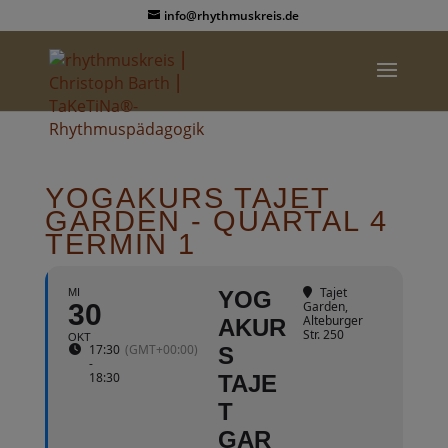
info@rhythmuskreis.de
YOGAKURS TAJET
GARDEN - QUARTAL 4
TERMIN 1
Tajet
MI
YOG
30
Garden
,
Alteburger
AKUR
Str. 250
OKT
17:30
(GMT+00:00)
S
-
18:30
TAJE
T
GAR