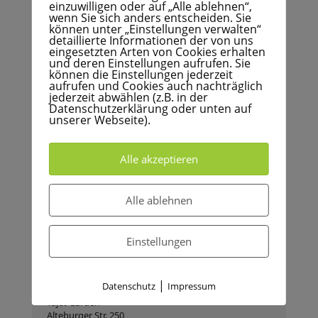
Köln, NRW 50968 Deutschland
einzuwilligen oder auf „Alle ablehnen“,
wenn Sie sich anders entscheiden. Sie
können unter „Einstellungen verwalten“
detaillierte Informationen der von uns
Paketpreis: 8 x 60 Minuten / 80.00€
eingesetzten Arten von Cookies erhalten
DropIn 1 x 60 Minuten / 15.00€
und deren Einstellungen aufrufen. Sie
Termine 4. Quartal: 30.10., 06.11., 13.11., 20.11., 27.11.,
können die Einstellungen jederzeit
04.12., 11.12., 18.12.
aufrufen und Cookies auch nachträglich
jederzeit abwählen (z.B. in der
Datenschutzerklärung oder unten auf
unserer Webseite).
Anmeldung:
info@yogakreis.de
Alle akzeptieren
Time
Alle ablehnen
30. Oktober 2024
17:30
-
18:30
(GMT+00:00)
Einstellungen
Location
|
Datenschutz
Impressum
Tajet Garden
Alteburger Str. 250