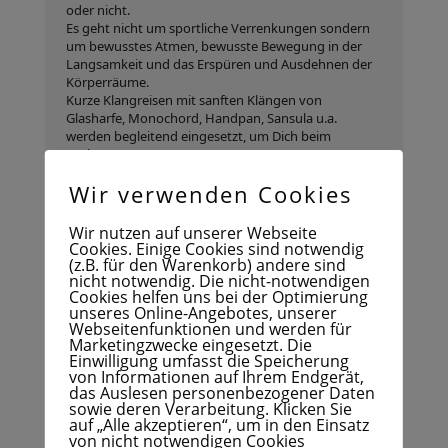
oder nicht.
Es geht nicht um sportliche Verrenkungen sondern
um bewusstes Atmen, bewusste Bewegung in der
Langsamkeit und das Erspüren und Ausdehnen der
Körperräume.
Kurze Klangreisen mit sanften Klängen von
Glasharfe, Monochord, Handpan, Sansula u.a.
werden begleitend eingesetzt, um Dich beim
Loslassen zu unterstützen.
Wir verwenden Cookies
Das Ergebnis ist ein warmes, weiches Körpergefühl,
ein Gefühl von Ausdehnung und eine stärkere
Wir nutzen auf unserer Webseite
Cookies. Einige Cookies sind notwendig
Präsenz sowie Achtsamkeit mit Dir selbst und
(z.B. für den Warenkorb) andere sind
anderen.
nicht notwendig. Die nicht-notwendigen
Mit der Zeit wirst Du selbst Übungen aus der
Cookies helfen uns bei der Optimierung
Unterrichtspraxis im Alltag für Dich nutzen können,
unseres Online-Angebotes, unserer
um Dich mit dem stillen Ort zu verbinden, der uns
Webseitenfunktionen und werden für
jenseits der Gedanken im Inneren jederzeit zur
Marketingzwecke eingesetzt. Die
Verfügung steht.
Einwilligung umfasst die Speicherung
von Informationen auf Ihrem Endgerät,
das Auslesen personenbezogener Daten
sowie deren Verarbeitung. Klicken Sie
mittwochs/ 17.30-18.30 Uhr
auf „Alle akzeptieren“, um in den Einsatz
Yoga Raum, Alteburger Str.250
von nicht notwendigen Cookies