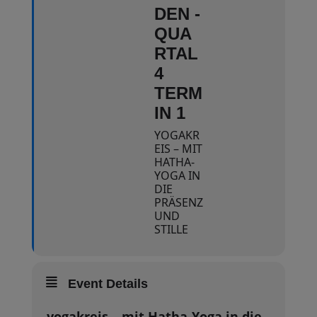
DEN -
QUA
RTAL
4
TERM
IN 1
YOGAKR
EIS – MIT
HATHA-
YOGA IN
DIE
PRÄSENZ
UND
STILLE
Event Details
yogakreis – mit Hatha-Yoga in die