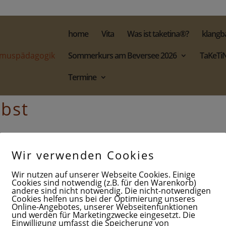
home
Vita
Was ist taketina®?
klangb
Sommerkurs am Beversee 2026
TaKeTiN
Termine
bst
 Musik aus dem Moment zur Einstimmung. Im Rhythmus se
Wir verwenden Cookies
Basstrommel und gemeinsames polyrhythmisches Musizier
Wir nutzen auf unserer Webseite Cookies. Einige
 Rhythmus-Erfahrung über Sprechen von Rhythmus-Silben, g
Cookies sind notwendig (z.B. für den Warenkorb)
andere sind nicht notwendig. Die nicht-notwendigen
und Jetzt. Es entsteht eine ruhige, klare Präsenz, gleichzeit
Cookies helfen uns bei der Optimierung unseres
Online-Angebotes, unserer Webseitenfunktionen
und werden für Marketingzwecke eingesetzt. Die
 Ganzen, das schwingt, klingt, in Bewegung ist, sich immer w
Einwilligung umfasst die Speicherung von