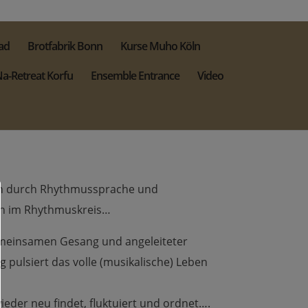
ad
Brotfabrik Bonn
Kurse Muho Köln
a-Retreat Korfu
Ensemble Entrance
Video
in durch Rhythmussprache und
en im Rhythmuskreis…
emeinsamen Gesang und angeleiteter
ig pulsiert das volle (musikalische) Leben
ieder neu findet, fluktuiert und ordnet….