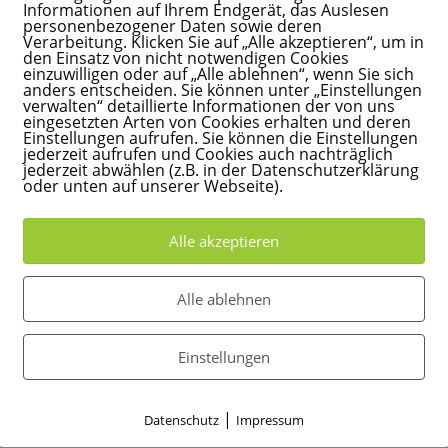
Informationen auf Ihrem Endgerät, das Auslesen
personenbezogener Daten sowie deren
 und regelmäßiges Ritual sein, um dich vom Alltag zu ent-
Verarbeitung. Klicken Sie auf „Alle akzeptieren“, um in
den Einsatz von nicht notwendigen Cookies
 ein sinnliches, musikalisches Training, welches dir neue, i
einzuwilligen oder auf „Alle ablehnen“, wenn Sie sich
anders entscheiden. Sie können unter „Einstellungen
verwalten“ detaillierte Informationen der von uns
eingesetzten Arten von Cookies erhalten und deren
Einstellungen aufrufen. Sie können die Einstellungen
eltes Taketina-Team seit über 15 Jahren gemeinsam unterwe
jederzeit aufrufen und Cookies auch nachträglich
jederzeit abwählen (z.B. in der Datenschutzerklärung
n.
oder unten auf unserer Webseite).
1./2.12./16.12.26
Alle akzeptieren
Alle ablehnen
Einstellungen
|
Datenschutz
Impressum