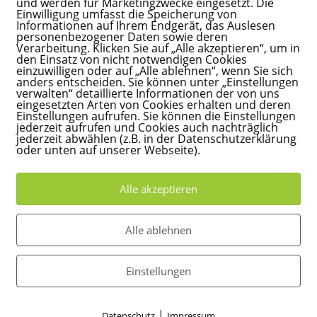
und werden für Marketingzwecke eingesetzt. Die
Einwilligung umfasst die Speicherung von
tet. Im Wechsel von Stabilisierung und Destabilisierung 
Informationen auf Ihrem Endgerät, das Auslesen
personenbezogener Daten sowie deren
Rhythmus fallen, während sich der Groove durch die Gruppe
Verarbeitung. Klicken Sie auf „Alle akzeptieren“, um in
rd das kontrollierende Denken bewusst ausgehebelt, der in
den Einsatz von nicht notwendigen Cookies
einzuwilligen oder auf „Alle ablehnen“, wenn Sie sich
en landen im Hier und Jetzt, wo Präsenz und pure Lebensfr
anders entscheiden. Sie können unter „Einstellungen
verwalten“ detaillierte Informationen der von uns
eingesetzten Arten von Cookies erhalten und deren
nschen ohne musikalische Vorerfahrung miteinander im e
Einstellungen aufrufen. Sie können die Einstellungen
jederzeit aufrufen und Cookies auch nachträglich
n bspw. jederzeit eine Ebene weglassen oder sich abkoppeln
jederzeit abwählen (z.B. in der Datenschutzerklärung
oder unten auf unserer Webseite).
st musikalisches Lernen immer auch ein menschlicher Lernp
hmisches Problem und kann durch rhythmisch-musikalische A
Alle akzeptieren
Vimeo aktivieren?
Alle ablehnen
Vimeo Videos können nur angezeigt werden,
Einstellungen
wenn Cookies gesetzt werden dürfen.
Akzeptieren
|
Datenschutz
Impressum