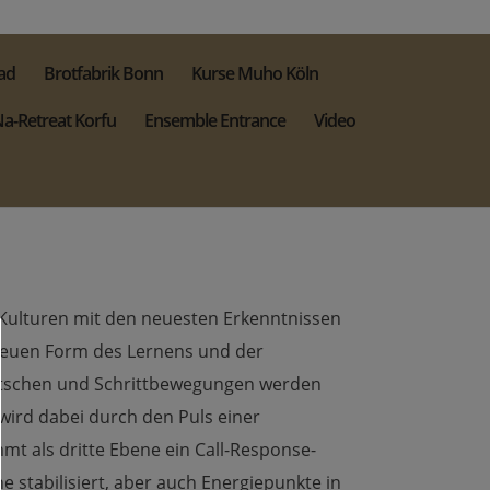
ad
Brotfabrik Bonn
Kurse Muho Köln
a-Retreat Korfu
Ensemble Entrance
Video
Kulturen mit den neuesten Erkenntnissen
neuen Form des Lernens und der
Klatschen und Schrittbewegungen werden
wird dabei durch den Puls einer
t als dritte Ebene ein Call-Response-
 stabilisiert, aber auch Energiepunkte in