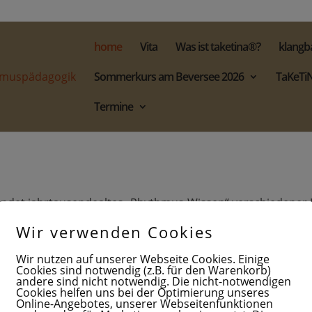
home
Vita
Was ist taketina®?
klangb
Sommerkurs am Beversee 2026
TaKeTiN
Termine
det jahrtausendealtes „Rhythmus-Wissen“ verschiedener 
ommunikation, Gehirnforschung und Chaostheorie zu einer 
Wir verwenden Cookies
t der Körper selbst das Instrument. Mit der Stimme, dem 
Wir nutzen auf unserer Webseite Cookies. Einige
nterschiedliche Rhythmus-Ebenen geführt. Die Schritt-Ebene 
Cookies sind notwendig (z.B. für den Warenkorb)
andere sind nicht notwendig. Die nicht-notwendigen
im Klatschen kontrastierende Rhythmen aufbauen. Hinzu komm
Cookies helfen uns bei der Optimierung unseres
Online-Angebotes, unserer Webseitenfunktionen
mbau begleitet wird und mal die Schritte, mal die Handebene