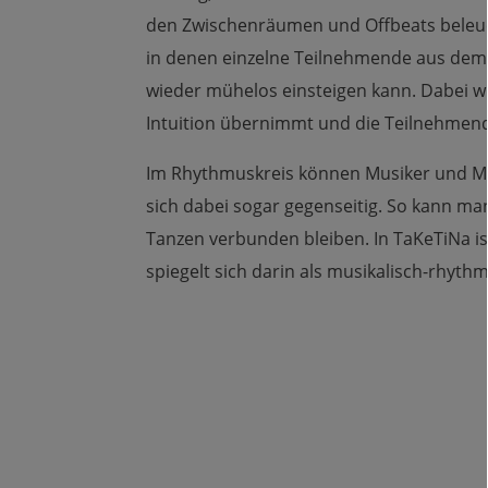
den Zwischenräumen und Offbeats beleuch
in denen einzelne Teilnehmende aus dem 
wieder mühelos einsteigen kann. Dabei wi
Intuition übernimmt und die Teilnehmend
Im Rhythmuskreis können Musiker und Me
sich dabei sogar gegenseitig. So kann ma
Tanzen verbunden bleiben. In TaKeTiNa i
spiegelt sich darin als musikalisch-rhyt