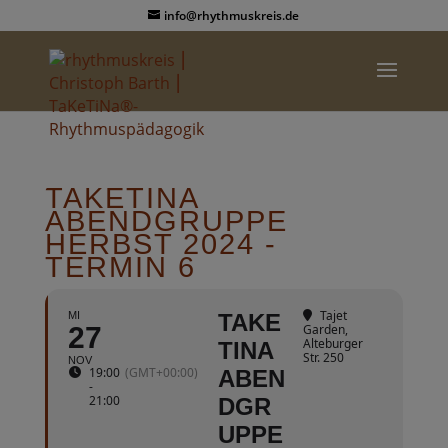
info@rhythmuskreis.de
TAKETINA
ABENDGRUPPE
HERBST 2024 -
TERMIN 6
Tajet
MI
TAKE
27
Garden
,
Alteburger
TINA
Str. 250
NOV
19:00
(GMT+00:00)
ABEN
-
21:00
DGR
UPPE