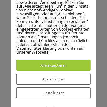
sowie deren Verarbeitung. Klicken Sie
zu deiner Musikalität öffnet.
auf „Alle akzeptieren“, um in den Einsatz
von nicht notwendigen Cookies
einzuwilligen oder auf „Alle ablehnen“,
Ranvita und Christoph sind als eingespieltes
wenn Sie sich anders entscheiden. Sie
Taketina-Team seit über 15 Jahren
können unter „Einstellungen verwalten“
gemeinsam unterwegs und möchten dich in
detaillierte Informationen der von uns
wechselnder Leitung auf den
eingesetzten Arten von Cookies erhalten
und deren Einstellungen aufrufen. Sie
Rhythmusreisen begleiten.
können die Einstellungen jederzeit
aufrufen und Cookies auch nachträglich
jederzeit abwählen (z.B. in der
Zeit: Mittwochs 19 – 21 h,
Datenschutzerklärung oder unten auf
28.8./4.9./18.9./30.10./13.11./27.11./11.12./18.
unserer Webseite).
12.24
Ort: Tajet Garden, Alteburger Str. 250, 50968
Köln, € 200,-
Alle akzeptieren
Alle ablehnen
Time
Einstellungen
27. November 2024
19:00
-
21:00
(GMT+00:00)