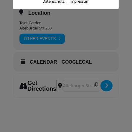
|
Datenschutz
Impressum
Location
Tajet Garden
Alteburger Str. 250
OTHER EVENTS
CALENDAR
GOOGLECAL
Get
Address - TaKeTiNa Abendgruppe Herb
Destination Address - TaKeTiNa Ab
Directions