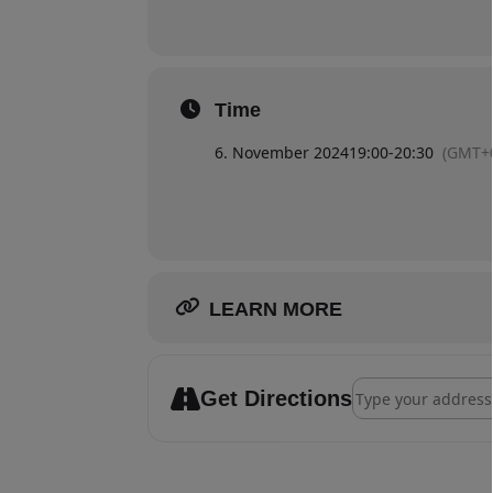
Time
6. November 2024
19:00
-
20:30
(GMT+0
LEARN MORE
Address - Klangbad
Get Directions