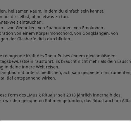
len, heilsamen Raum, in dem du einfach sein kannst.
 bei dir selbst, ohne etwas zu tun.
nnes-Welt eintauchen.
sen – von Gedanken, von Spannungen, von Emotionen.
Vibration von einem Körpermonochord, von Gongklängen, von
en der Glasharfe dich durchfluten.
die reinigende Kraft des Theta-Pulses (einem gleichmäßigen
ltagsbewusstsein rausführt. Es braucht nicht mehr als dein Lausc
 in deine innere Welt reisen.
 Klangbad mit unterschiedlichen, achtsam gespielten Instrumenten
tal tief entspannend wirken.
ese Form des „Musik-Rituals“ seit 2013 jährlich innerhalb des
n wir den geeigneten Rahmen gefunden, das Ritual auch im Allt
, 50968 Köln, € 20,-