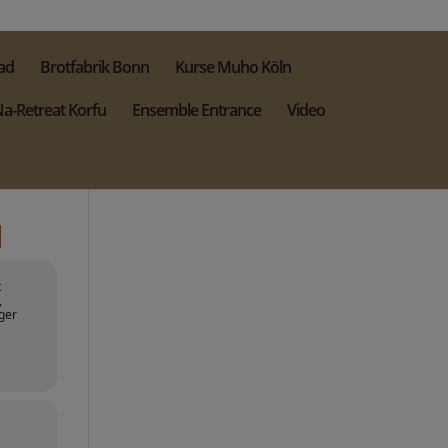
ad
Brotfabrik Bonn
Kurse Muho Köln
a-Retreat Korfu
Ensemble Entrance
Video
H
t
,
ger