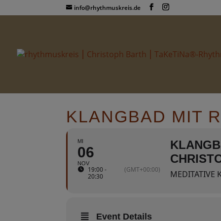
info@rhythmuskreis.de
KLANGBAD MIT 
MI
KLANGB
06
CHRIST
NOV
19:00 -
(GMT+00:00)
MEDITATIVE 
20:30
Event Details