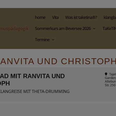
home
Vita
Was ist taketina®?
klangb
Sommerkurs am Beversee 2026
TaKeTiN
Termine
RANVITA UND CHRISTOP
Taje
AD MIT RANVITA UND
Garden
Altebur
OPH
Str. 250
KLANGREISE MIT THETA-DRUMMING