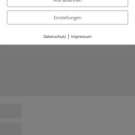
Einstellungen
|
icht.
Erforderliche Felder sind mit
*
markiert
Datenschutz
Impressum