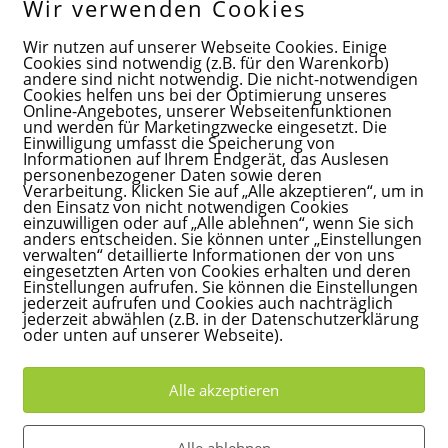
Wir verwenden Cookies
Wir nutzen auf unserer Webseite Cookies. Einige
Cookies sind notwendig (z.B. für den Warenkorb)
andere sind nicht notwendig. Die nicht-notwendigen
Cookies helfen uns bei der Optimierung unseres
Location
Online-Angebotes, unserer Webseitenfunktionen
und werden für Marketingzwecke eingesetzt. Die
Tajet Garden
0:00)
Einwilligung umfasst die Speicherung von
Alteburger Str. 250
Informationen auf Ihrem Endgerät, das Auslesen
personenbezogener Daten sowie deren
Verarbeitung. Klicken Sie auf „Alle akzeptieren“, um in
OTHER EVENTS
den Einsatz von nicht notwendigen Cookies
einzuwilligen oder auf „Alle ablehnen“, wenn Sie sich
anders entscheiden. Sie können unter „Einstellungen
verwalten“ detaillierte Informationen der von uns
eingesetzten Arten von Cookies erhalten und deren
CALENDAR
GOOGLECAL
Einstellungen aufrufen. Sie können die Einstellungen
jederzeit aufrufen und Cookies auch nachträglich
jederzeit abwählen (z.B. in der Datenschutzerklärung
oder unten auf unserer Webseite).
 mit Ranvita und Christoph [5J4xTqgkf]
Destination Address - Klangba
Alle akzeptieren
Alle ablehnen