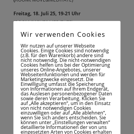
Freitag, 18. Juli 25, 19-21 Uhr
(
ROOMt’MOVE&MEDITATE)
Wir verwenden Cookies
Aufgrund der heißen Wetterlage werden
beide
Termine
– also auch der Termin, welcher
Wir nutzen auf unserer Webseite
Cookies. Einige Cookies sind notwendig
eigentlich als „Summer Special“ im Garten
(z.B. für den Warenkorb) andere sind
nicht notwendig. Die nicht-notwendigen
zweier Teilnehmer angedacht war – wie
Cookies helfen uns bei der Optimierung
unseres Online-Angebotes, unserer
gewohnt
im schönen ROOMt’MOVE&MEDITATE
Webseitenfunktionen und werden für
Marketingzwecke eingesetzt. Die
in Hoffnungsthal stattfinden, der aufgrund der
Einwilligung umfasst die Speicherung
von Informationen auf Ihrem Endgerät,
Kellerlage angenehm temperiert ist (Treffen
das Auslesen personenbezogener Daten
sowie deren Verarbeitung. Klicken Sie
am Eingang ca. 15 Min. vor Kursbeginn/bei
auf „Alle akzeptieren“, um in den Einsatz
von nicht notwendigen Cookies
Fragen zur Adresse bitte einfach eine mail an
einzuwilligen oder auf „Alle ablehnen“,
info@rhythmuskreis.de
).
wenn Sie sich anders entscheiden. Sie
können unter „Einstellungen verwalten“
detaillierte Informationen der von uns
Bitte überprüft in der
Nuudel-Liste
noch
eingesetzten Arten von Cookies erhalten