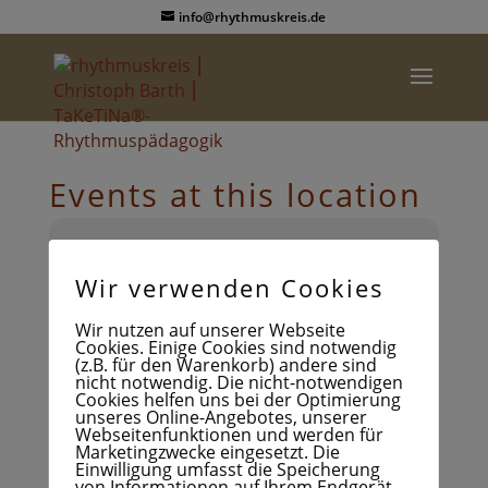
info@rhythmuskreis.de
Events at this location
FRITZ PERLS
INSTITUT
Wir verwenden Cookies
Wefelsen 5
Wir nutzen auf unserer Webseite
Cookies. Einige Cookies sind notwendig
(z.B. für den Warenkorb) andere sind
nicht notwendig. Die nicht-notwendigen
Cookies helfen uns bei der Optimierung
unseres Online-Angebotes, unserer
Webseitenfunktionen und werden für
Marketingzwecke eingesetzt. Die
Einwilligung umfasst die Speicherung
von Informationen auf Ihrem Endgerät,